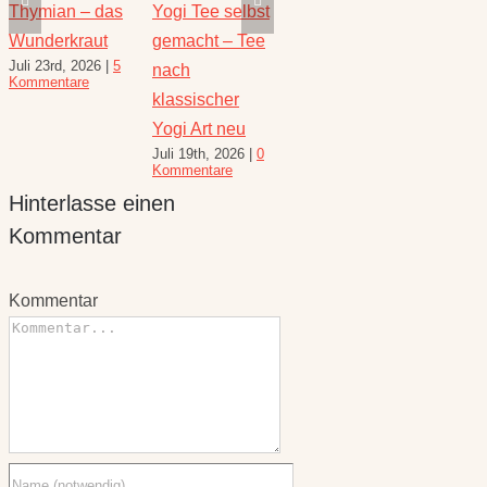
Thymian – das
Yogi Tee selbst
Die heilende
Salbe
Wunderkraut
gemacht – Tee
Kraft der Minze
Heilw
Juli 23rd, 2026
|
5
Juli 16th, 2026
|
1
e
nach
und R
Kommentare
Kommentar
August 
klassischer
10 Kom
Yogi Art neu
Juli 19th, 2026
|
0
Kommentare
Hinterlasse einen
Kommentar
Kommentar