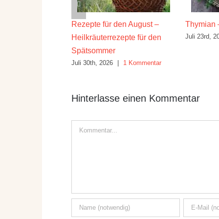
ilwirkung und
Rezepte für den August –
Thymian 
Juli 23rd, 2
Heilkräuterrezepte für den
26
|
10 Kommentare
Spätsommer
Juli 30th, 2026
|
1 Kommentar
Hinterlasse einen Kommentar
Kommentar