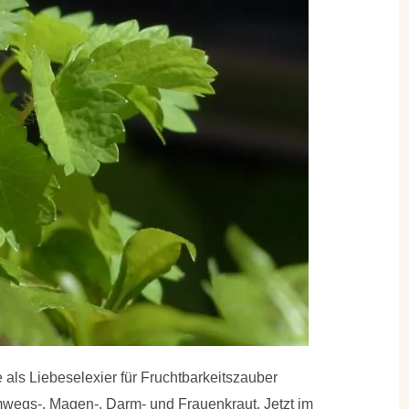
e als Liebeselexier für Fruchtbarkeitszauber
mwegs-, Magen-, Darm- und Frauenkraut. Jetzt im