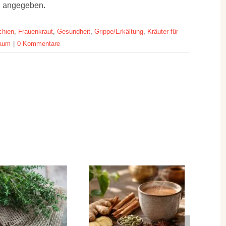
h, angegeben.
chien
,
Frauenkraut
,
Gesundheit
,
Grippe/Erkältung
,
Kräuter für
raum
|
0 Kommentare