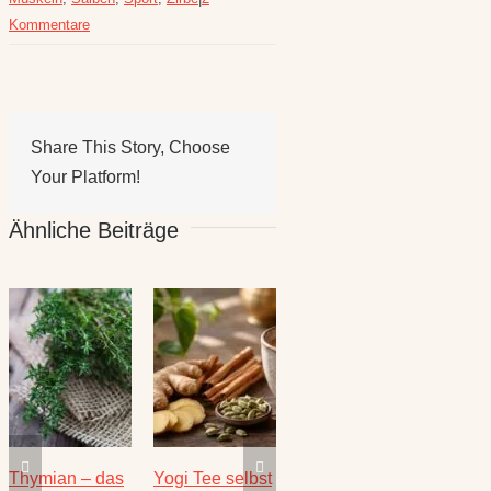
Kommentare
Share This Story, Choose
Your Platform!
Ähnliche Beiträge
ogi Tee selbst
Die heilende
Salbei –
Rezepte 