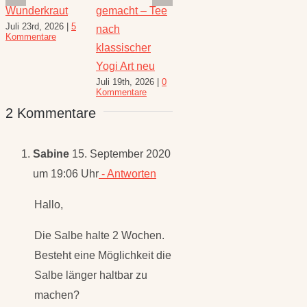
emacht – Tee
Kraft der Minze
Heilwirkung
den Augu
Juli 16th, 2026
|
1
ach
und Rezepte
Heilkräu
Kommentar
August 6th, 2026
|
lassischer
für den
10 Kommentare
ogi Art neu
Spätsom
li 19th, 2026
|
0
Juli 30th, 
2 Kommentare
ommentare
Kommenta
Sabine
15. September 2020
um 19:06 Uhr
- Antworten
Hallo,
Die Salbe halte 2 Wochen.
Besteht eine Möglichkeit die
Salbe länger haltbar zu
machen?
Danke