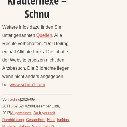
Kräuterhexe –
Schnu
Weitere Infos dazu finden Sie
unter genannten
Quellen
. Alle
Rechte vorbehalten. *Der Beitrag
enthält Affiliate-Links. Die Inhalte
der Website ersetzen nicht den
Arztbesuch. Die Bildrechte liegen,
wenn nicht anders angegeben
bei
www.schnu1.com
.
Von
Schnu
|
2026-06-
28T15:32:52+02:00
Dezember 10th,
2017
|
Allgemeines
,
Do it yourself
,
Durchblutung
,
Gesundheit
,
Haut
,
Ischias
,
Muskeln
,
Salben
,
Sport
,
Zirbe
|
2