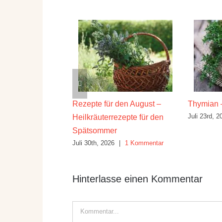
lwirkung und
Rezepte für den August –
Thymian –
Juli 23rd, 2
Heilkräuterrezepte für den
26
|
10 Kommentare
Spätsommer
Juli 30th, 2026
|
1 Kommentar
Hinterlasse einen Kommentar
Kommentar