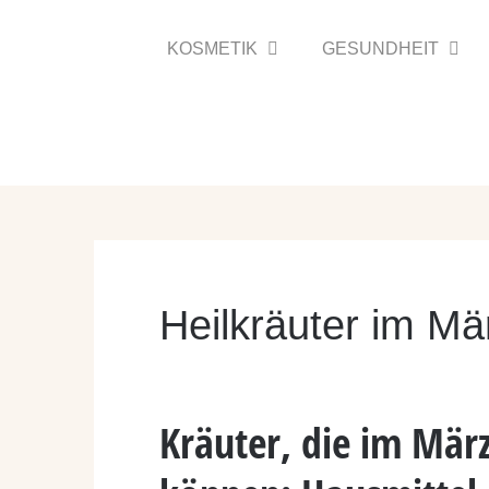
Zum
Inhalt
KOSMETIK
GESUNDHEIT
springen
Heilkräuter im M
Kräuter, die im Mär