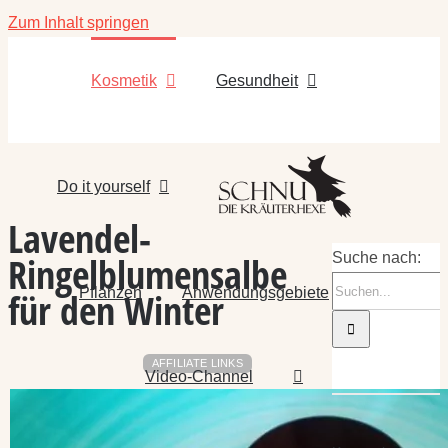
Zum Inhalt springen
Kosmetik
Gesundheit
Do it yourself
Lavendel-
Ringelblumensalbe
Suche nach:
Pflanzen
Anwendungsgebiete
für den Winter
AFFILIATE LINKS
Video-Channel