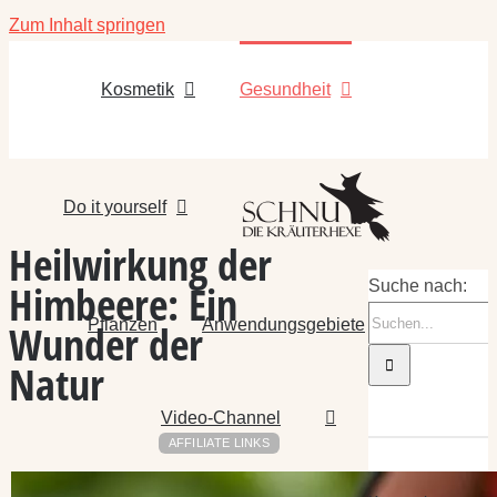
Zum Inhalt springen
Kosmetik
Gesundheit
Do it yourself
Heilwirkung der
Himbeere: Ein
Suche nach:
Pflanzen
Anwendungsgebiete
Wunder der
Natur
Video-Channel
AFFILIATE LINKS