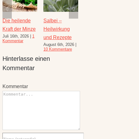
Die heilende
Salbei –
Rezepte für
Thymi
Kraft der Minze
Heilwirkung
den August –
Wunde
Juli 16th, 2026
|
1
Juli 23
und Rezepte
Heilkräuterrezepte
Kommentar
Komme
August 6th, 2026
|
für den
10 Kommentare
Spätsommer
Hinterlasse einen
Juli 30th, 2026
|
1
Kommentar
Kommentar
Kommentar