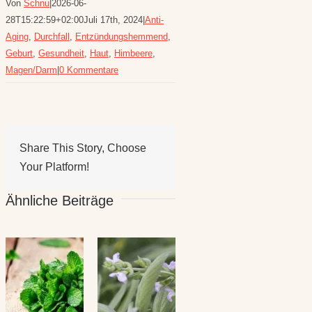
Von
Schnu
|
2026-06-
28T15:22:59+02:00
Juli 17th, 2024
|
Anti-
Aging
,
Durchfall
,
Entzündungshemmend
,
Geburt
,
Gesundheit
,
Haut
,
Himbeere
,
Magen/Darm
|
0 Kommentare
Share This Story, Choose
Your Platform!
Ähnliche Beiträge