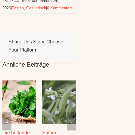
28T17:44:19+02:00
Februar 12th,
2026
|
Fasten
,
Gesundheit
|
0 Kommentare
Share This Story, Choose
Your Platform!
Ähnliche Beiträge
Die heilende
Salbei –
Rezepte für
Thymi