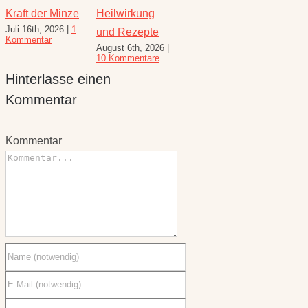
Kraft der Minze
Heilwirkung
den August –
Wunde
Juli 16th, 2026
|
1
Juli 23
und Rezepte
Heilkräuterrezepte
Kommentar
Komme
August 6th, 2026
|
für den
10 Kommentare
Spätsommer
Hinterlasse einen
Juli 30th, 2026
|
1
Kommentar
Kommentar
Kommentar