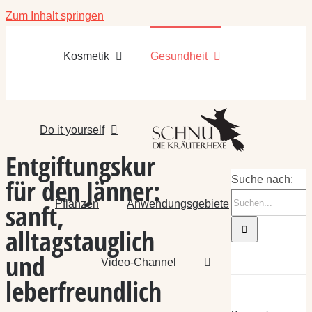
Zum Inhalt springen
Kosmetik
Gesundheit
Do it yourself
Entgiftungskur
für den Jänner:
Suche nach:
Pflanzen
Anwendungsgebiete
sanft,
alltagstauglich
und
Video-Channel
leberfreundlich