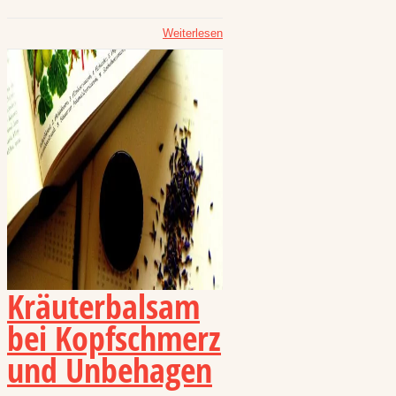
Weiterlesen
Kräuterbalsam
bei Kopfschmerz
und Unbehagen