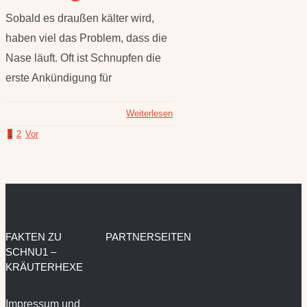
Sobald es draußen kälter wird,
haben viel das Problem, dass die
Nase läuft. Oft ist Schnupfen die
erste Ankündigung für
Weiterlesen
1
2
Vor
FAKTEN ZU
PARTNERSEITEN
SCHNU1 –
KRÄUTERHEXE
Impressum und