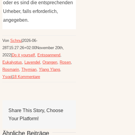
oder es sind die entsprechenden
Urheber, falls erforderlich,
angegeben.
Von
Schnu
|
2026-06-
28T15:27:26+02:00
November 20th,
2022
|
Do it yourself
,
Entspannend
,
Eukalyptus
,
Lavendel
,
Orangen
,
Rosen
,
Rosmarin
,
Thymian
,
Ylang Ylang
,
Ysop
|
18 Kommentare
Share This Story, Choose
Your Platform!
Ähnliche Beiträge