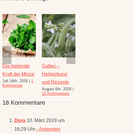
Die heilende
Salbei –
Rezepte für
Thymi
Kraft der Minze
Heilwirkung
den August –
Wunde
Juli 16th, 2026
|
1
Juli 23
und Rezepte
Heilkräuterrezepte
Kommentar
Komme
August 6th, 2026
|
für den
10 Kommentare
Spätsommer
18 Kommentare
Juli 30th, 2026
|
1
Kommentar
Dora
10. März 2019 um
16:29 Uhr
- Antworten