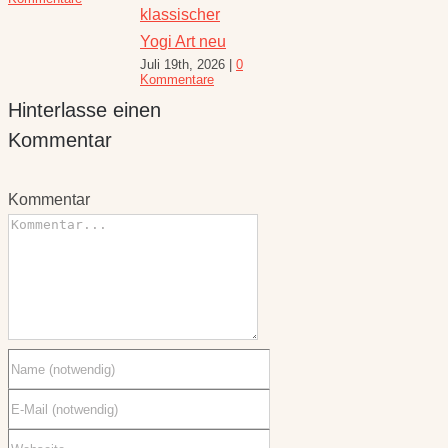
August 
klassischer
10 Kom
Yogi Art neu
Juli 19th, 2026
|
0
Kommentare
Hinterlasse einen
Kommentar
Kommentar