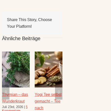
Share This Story, Choose
Your Platform!
Ähnliche Beiträge
Thymian – das
Yogi Tee selbst
Die heilende
Salbe
Wunderkraut
gemacht – Tee
Kraft der Minze
Heilw
Juli 23rd, 2026
|
5
Juli 16th, 2026
|
1
e
nach
und R
Kommentare
Kommentar