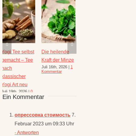
Die heilende
Salbei –
Rezepte für
Thymi
Kraft der Minze
Heilwirkung
den August –
Wunde
Juli 16th, 2026
|
1
Juli 23
und Rezepte
Heilkräuterrezepte
Kommentar
Komme
August 6th, 2026
|
für den
10 Kommentare
Spätsommer
Ein Kommentar
Juli 30th, 2026
|
1
Kommentar
опрессовка стоимость
7.
Februar 2023 um 09:33 Uhr
- Antworten