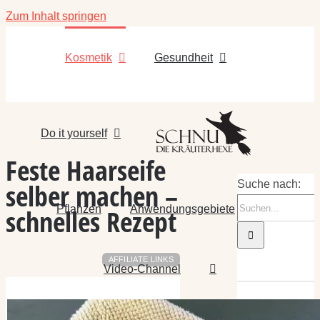
Zum Inhalt springen
Kosmetik
Gesundheit
Do it yourself
Feste Haarseife
selber machen –
Suche nach:
Pflanzen
Anwendungsgebiete
schnelles Rezept
AFFILIATE LINKS
Video-Channel