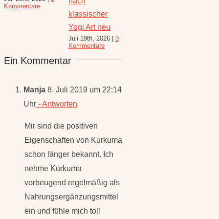
e
nach
und R
Kommentare
Kommentar
August 
klassischer
10 Kom
Yogi Art neu
Juli 19th, 2026
|
0
Kommentare
Ein Kommentar
Manja
8. Juli 2019 um 22:14
Uhr
- Antworten
Mir sind die positiven
Eigenschaften von Kurkuma
schon länger bekannt. Ich
nehme Kurkuma
vorbeugend regelmäßig als
Nahrungsergänzungsmittel
ein und fühle mich toll