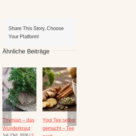
Share This Story, Choose
Your Platform!
Ähnliche Beiträge
Thymian – das
Yogi Tee selbst
Die heilende
Salbe
Wunderkraut
gemacht – Tee
Kraft der Minze
Heilw
Juli 23rd, 2026
|
5
Juli 16th, 2026
|
1