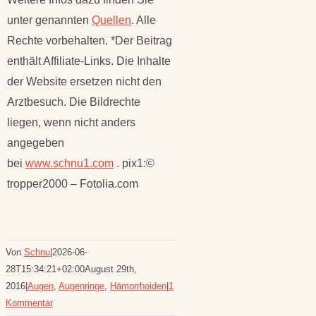
unter genannten
Quellen
. Alle
Rechte vorbehalten. *Der Beitrag
enthält Affiliate-Links. Die Inhalte
der Website ersetzen nicht den
Arztbesuch. Die Bildrechte
liegen, wenn nicht anders
angegeben
bei
www.schnu1.com
.
pix1:©
tropper2000 – Fotolia.com
Von
Schnu
|
2026-06-
28T15:34:21+02:00
August 29th,
2016
|
Augen
,
Augenringe
,
Hämorrhoiden
|
1
Kommentar