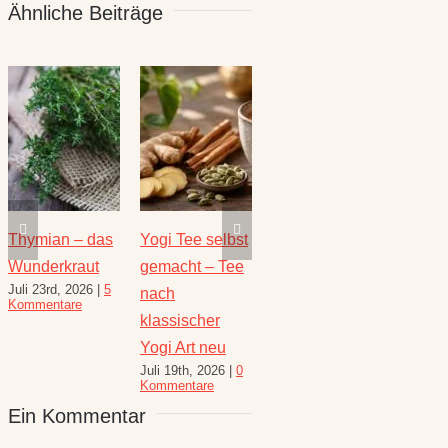
Ähnliche Beiträge
Thymian – das
Yogi Tee selbst
Die heilende
Salbe
Wunderkraut
gemacht – Tee
Kraft der Minze
Heilw
Juli 23rd, 2026
|
5
Juli 16th, 2026
|
1
e
nach
und R
Kommentare
Kommentar
August 
klassischer
10 Kom
Yogi Art neu
Juli 19th, 2026
|
0
Kommentare
Ein Kommentar