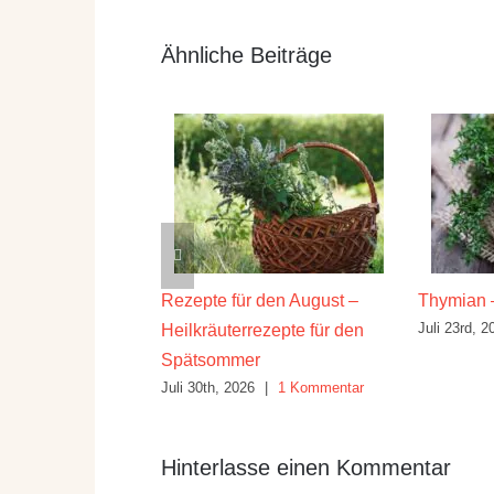
Ähnliche Beiträge
ilwirkung und
Rezepte für den August –
Thymian 
Juli 23rd, 2
Heilkräuterrezepte für den
26
|
10 Kommentare
Spätsommer
Juli 30th, 2026
|
1 Kommentar
Hinterlasse einen Kommentar