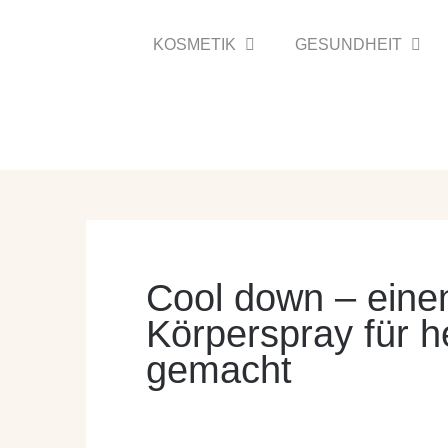
Zum
Inhalt
KOSMETIK
GESUNDHEIT
springen
Cool down – eine
Körperspray für h
gemacht