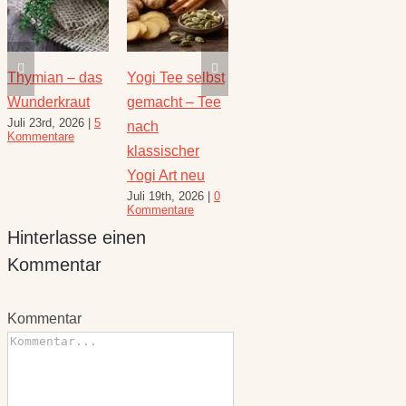
Thymian – das
Yogi Tee selbst
Die heilende
Salbe
Wunderkraut
gemacht – Tee
Kraft der Minze
Heilw
Juli 23rd, 2026
|
5
Juli 16th, 2026
|
1
e
nach
und R
Kommentare
Kommentar
August 
klassischer
10 Kom
Yogi Art neu
Juli 19th, 2026
|
0
Kommentare
Hinterlasse einen
Kommentar
Kommentar