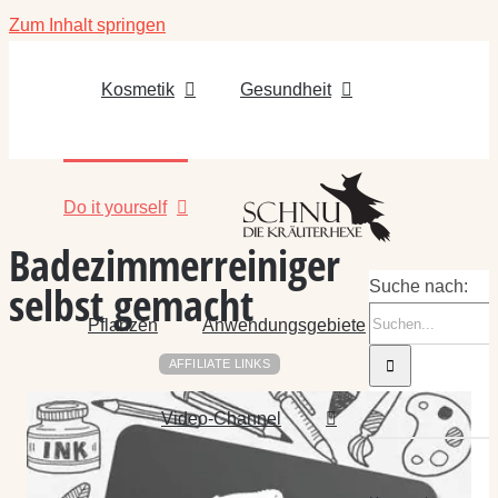
Zum Inhalt springen
Kosmetik
Gesundheit
Do it yourself
Badezimmerreiniger
selbst gemacht
Suche nach:
Pflanzen
Anwendungsgebiete
AFFILIATE LINKS
Video-Channel