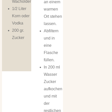
Wacholder
an einem
1/2 Liter
warmen
Korn oder
Ort stehen
Vodka
lassen.
200 gr.
Abfiltern
Zucker
und in
eine
Flasche
füllen.
In 200 ml
Wasser
Zucker
aufkochen
und mit
der
restlichen