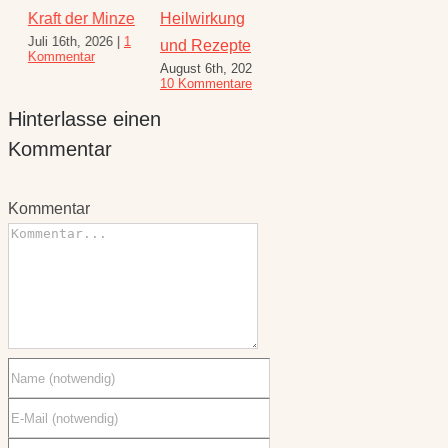
Kraft der Minze
Heilwirkung
den August –
Wunde
Juli 16th, 2026
|
1
Juli 23
und Rezepte
Heilkräuterrezepte
Kommentar
Komme
August 6th, 2026
|
für den
10 Kommentare
Spätsommer
Hinterlasse einen
Juli 30th, 2026
|
1
Kommentar
Kommentar
Kommentar