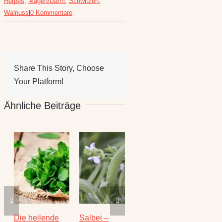
Herpes
,
Magen/Darm
,
Schwitzen
,
Walnuss
|
0 Kommentare
Share This Story, Choose
Your Platform!
Ähnliche Beiträge
Die heilende
Salbei –
Rezepte für
Thymi