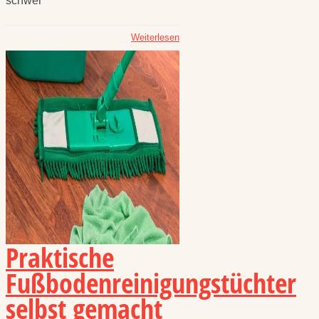
schwer
Weiterlesen
Praktische
Fußbodenreinigungstüchter
selbst gemacht