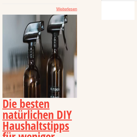
Weiterlesen
Die besten
natürlichen DIY
Haushaltstipps
für weniger