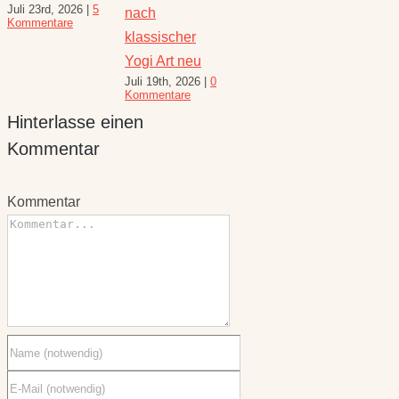
Juli 16th, 2026
|
1
h
und Rezepte
Heilkräute
Kommentar
August 6th, 2026
|
ssischer
für den
10 Kommentare
i Art neu
Spätsomm
 19th, 2026
|
0
Juli 30th, 20
Hinterlasse einen
mentare
Kommentar
Kommentar
Kommentar