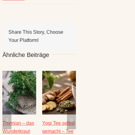
Share This Story, Choose
Your Platform!
Ähnliche Beiträge
i Tee selbst
Die heilende
Salbei –
Rezepte fü
acht – Tee
Kraft der Minze
Heilwirkung
den August