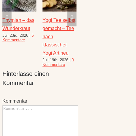
Thymian – das
Yogi Tee selbst
Die heilende
Salbe
Wunderkraut
gemacht – Tee
Kraft der Minze
Heilw
Juli 23rd, 2026
|
5
Juli 16th, 2026
|
1
e
nach
und R
Kommentare
Kommentar
August 
klassischer
10 Kom
Yogi Art neu
Juli 19th, 2026
|
0
Kommentare
Hinterlasse einen
Kommentar
Kommentar