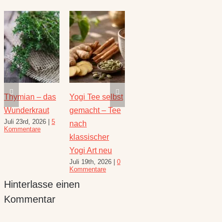
Thymian – das
Yogi Tee selbst
Die heilende
Salbe
Wunderkraut
gemacht – Tee
Kraft der Minze
Heilw
Juli 23rd, 2026
|
5
Juli 16th, 2026
|
1
e
nach
und R
Kommentare
Kommentar
August 
klassischer
10 Kom
Yogi Art neu
Juli 19th, 2026
|
0
Kommentare
Hinterlasse einen
Kommentar