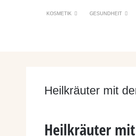
Zum
Inhalt
KOSMETIK
GESUNDHEIT
springen
Heilkräuter mit 
Heilkräuter mi