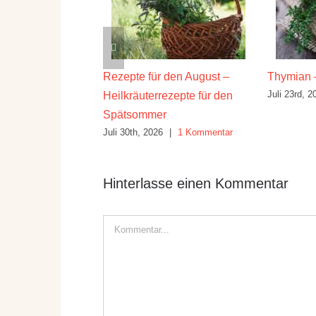
ilwirkung und
Rezepte für den August –
Thymian 
Juli 23rd, 2
Heilkräuterrezepte für den
26
|
10 Kommentare
Spätsommer
Juli 30th, 2026
|
1 Kommentar
Hinterlasse einen Kommentar
Kommentar