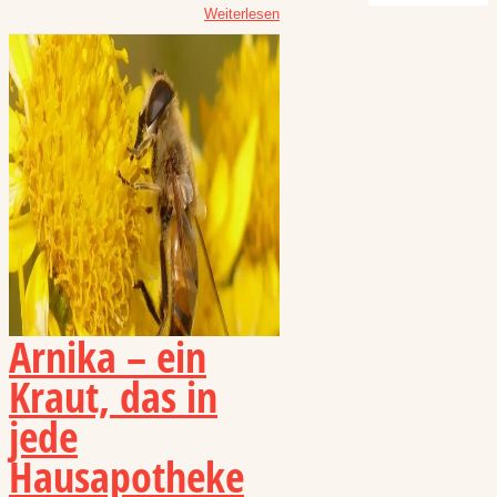
Weiterlesen
Arnika – ein
Kraut, das in
jede
Hausapotheke