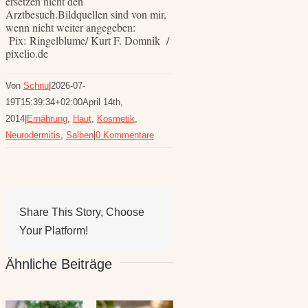
ersetzen nicht den
Arztbesuch.Bildquellen sind von mir,
wenn nicht weiter angegeben:
Pix: Ringelblume/ Kurt F. Domnik /
pixelio.de
Von
Schnu
|
2026-07-
19T15:39:34+02:00
April 14th,
2014
|
Ernährung
,
Haut
,
Kosmetik
,
Neurodermitis
,
Salben
|
0 Kommentare
Share This Story, Choose
Your Platform!
Ähnliche Beiträge