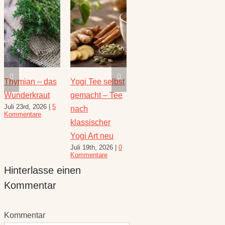
Thymian – das
Yogi Tee selbst
Die heilende
Salbe
Wunderkraut
gemacht – Tee
Kraft der Minze
Heilw
Juli 23rd, 2026
|
5
Juli 16th, 2026
|
1
e
nach
und R
Kommentare
Kommentar
August 
klassischer
10 Kom
Yogi Art neu
Juli 19th, 2026
|
0
Kommentare
Hinterlasse einen
Kommentar
Kommentar