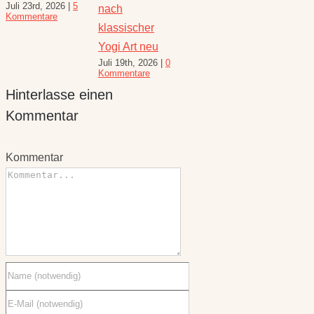
Juli 16th, 2026
|
1
Juli 23
und Rezepte
Heilkräuterrezepte
Kommentar
Komme
August 6th, 2026
|
für den
10 Kommentare
Spätsommer
Hinterlasse einen
Juli 30th, 2026
|
1
Kommentar
Kommentar
Kommentar