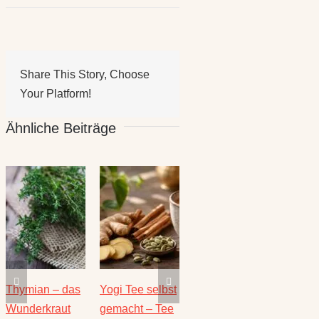
Share This Story, Choose
Your Platform!
Ähnliche Beiträge
Die heilende
Salbei –
Rezepte für
Thymi
Kraft der Minze
Heilwirkung
den August –
Wunde