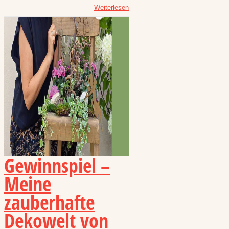
Weiterlesen
Gewinnspiel –
Meine
zauberhafte
Dekowelt von