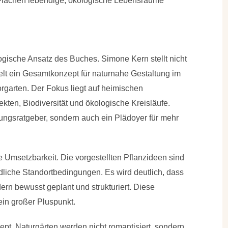
n Flächen lebendige, ökologische Lebensräume
ogische Ansatz des Buches. Simone Kern stellt nicht
telt ein Gesamtkonzept für naturnahe Gestaltung im
rgarten. Der Fokus liegt auf heimischen
kten, Biodiversität und ökologische Kreisläufe.
tungsratgeber, sondern auch ein Plädoyer für mehr
 Umsetzbarkeit. Die vorgestellten Pflanzideen sind
edliche Standortbedingungen. Es wird deutlich, dass
dern bewusst geplant und strukturiert. Diese
ein großer Pluspunkt.
ept. Naturgärten werden nicht romantisiert, sondern