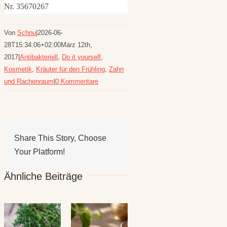
Nr. 35670267
Von
Schnu
|
2026-06-
28T15:34:06+02:00
März 12th,
2017
|
Antibakteriell
,
Do it yourself
,
Kosmetik
,
Kräuter für den Frühling
,
Zahn
und Rachenraum
|
0 Kommentare
Share This Story, Choose
Your Platform!
Ähnliche Beiträge