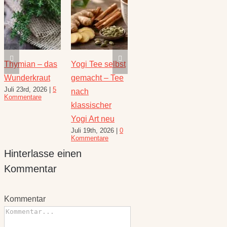
Thymian – das
Yogi Tee selbst
Die heilende
Salbe
Wunderkraut
gemacht – Tee
Kraft der Minze
Heilw
Juli 23rd, 2026
|
5
Juli 16th, 2026
|
1
e
nach
und R
Kommentare
Kommentar
August 
klassischer
10 Kom
Yogi Art neu
Juli 19th, 2026
|
0
Kommentare
Hinterlasse einen
Kommentar
Kommentar