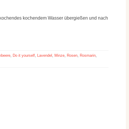
ml kochendes kochendem Wasser übergießen und nach
mbeere
,
Do it yourself
,
Lavendel
,
Minze
,
Rosen
,
Rosmarin
,