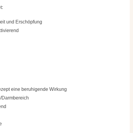
t:
eit und Erschöpfung
tivierend
ezept eine beruhigende Wirkung
-/Darmbereich
end
e