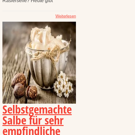
Rasierseife? Heute gibt
Weiterlesen
Selbstgemachte
Salbe für sehr
empfindliche