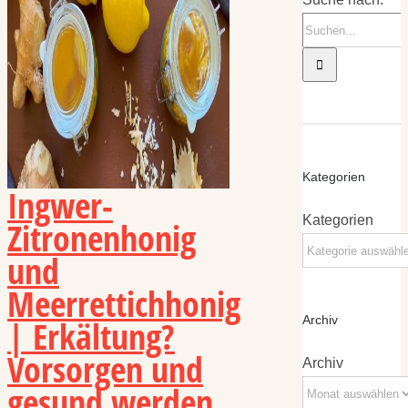
Kategorien
Ingwer-
Kategorien
Zitronenhonig
und
Meerrettichhonig
| Erkältung?
Archiv
Vorsorgen und
Archiv
gesund werden