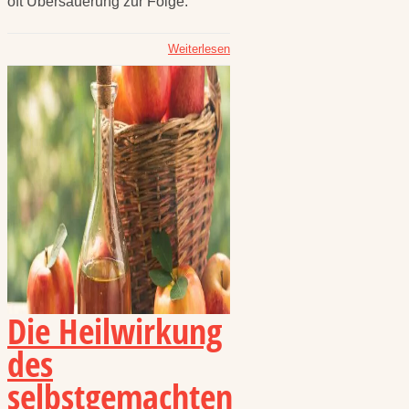
oft Übersäuerung zur Folge.
Weiterlesen
Die Heilwirkung
des
selbstgemachten