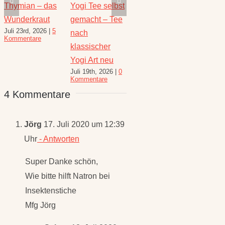
Die heilende
Salbei –
Rezepte für
Thymi
Kraft der Minze
Heilwirkung
den August –
Wunde
Juli 16th, 2026
|
1
Juli 23
und Rezepte
Heilkräuterrezepte
Kommentar
Komme
August 6th, 2026
|
für den
10 Kommentare
Spätsommer
4 Kommentare
Juli 30th, 2026
|
1
Kommentar
Jörg
17. Juli 2020 um 12:39
Uhr
- Antworten
Super Danke schön,
Wie bitte hilft Natron bei
Insektenstiche
Mfg Jörg
Schnu
18. Juli 2020
um 11:56 Uhr
-