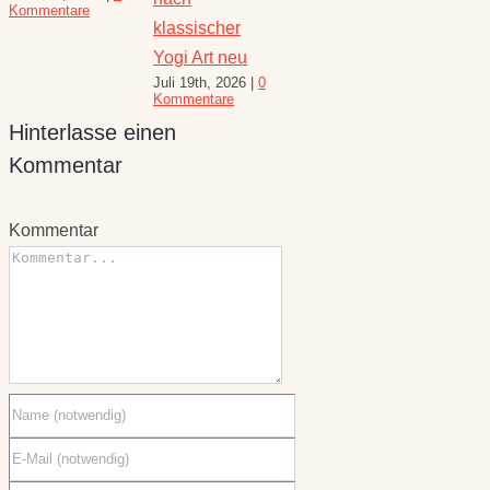
Kommentar
August 6th, 2026
|
cher
für den
10 Kommentare
t neu
Spätsommer
, 2026
|
0
Juli 30th, 2026
|
1
Hinterlasse einen
are
Kommentar
Kommentar
Kommentar