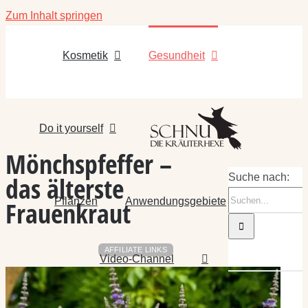
Zum Inhalt springen
Kosmetik
Gesundheit
Do it yourself
Mönchspfeffer –
das älterste
Suche nach:
Pflanzen
Anwendungsgebiete
Frauenkraut
AFFILIATE LINKS
Video-Channel