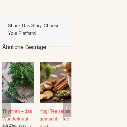
Share This Story, Choose
Your Platform!
Ähnliche Beiträge
e selbst
Die heilende
Salbei –
Rezepte für
t – Tee
Kraft der Minze
Heilwirkung
den August –
Juli 16th, 2026
|
1
und Rezepte
Heilkräuterrez