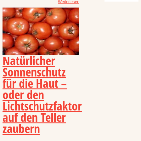
Weiterlesen
Natürlicher
Sonnenschutz
für die Haut –
oder den
Lichtschutzfaktor
auf den Teller
zaubern