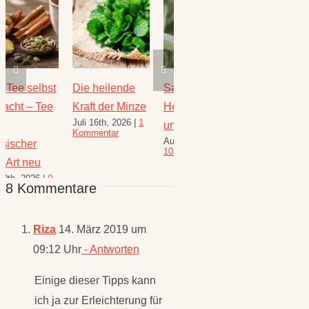
Die heilende
Salbei –
Rezepte für
Thymi
Kraft der Minze
Heilwirkung
den August –
Wunde
Juli 16th, 2026
|
1
Juli 23
und Rezepte
Heilkräuterrezepte
Kommentar
Komme
August 6th, 2026
|
für den
10 Kommentare
Spätsommer
8 Kommentare
Juli 30th, 2026
|
1
Kommentar
Riza
14. März 2019 um
09:12 Uhr
- Antworten
Einige dieser Tipps kann
ich ja zur Erleichterung für
meine Liebste umsetzen.