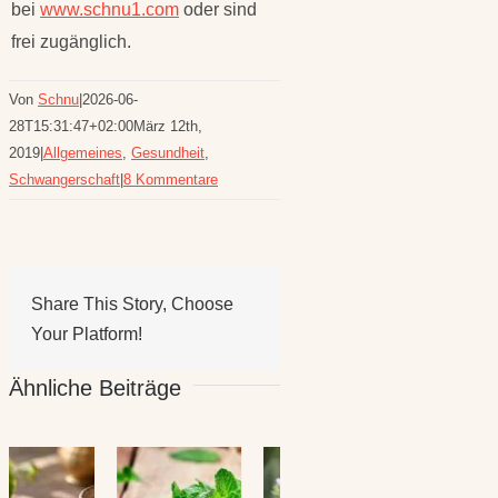
bei
www.schnu1.com
oder sind
frei zugänglich.
Von
Schnu
|
2026-06-
28T15:31:47+02:00
März 12th,
2019
|
Allgemeines
,
Gesundheit
,
Schwangerschaft
|
8 Kommentare
Share This Story, Choose
Your Platform!
Ähnliche Beiträge