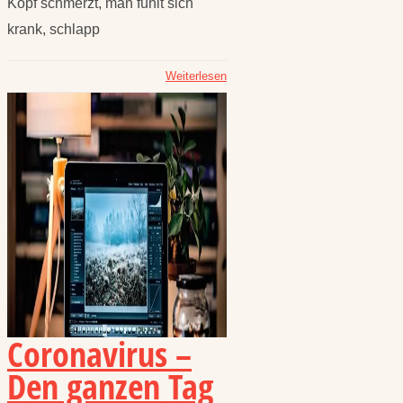
Kopf schmerzt, man fühlt sich
krank, schlapp
Weiterlesen
Coronavirus –
Den ganzen Tag