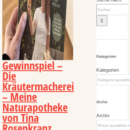
Kategorien
Gewinnspiel –
Kategorien
Die
Kräutermacherei
– Meine
Naturapotheke
Archiv
von Tina
Archiv
Rosenkranz