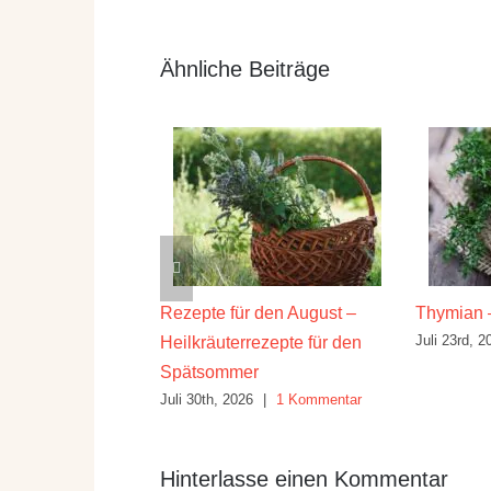
Ähnliche Beiträge
ilwirkung und
Rezepte für den August –
Thymian 
Juli 23rd, 2
Heilkräuterrezepte für den
26
|
10 Kommentare
Spätsommer
Juli 30th, 2026
|
1 Kommentar
Hinterlasse einen Kommentar