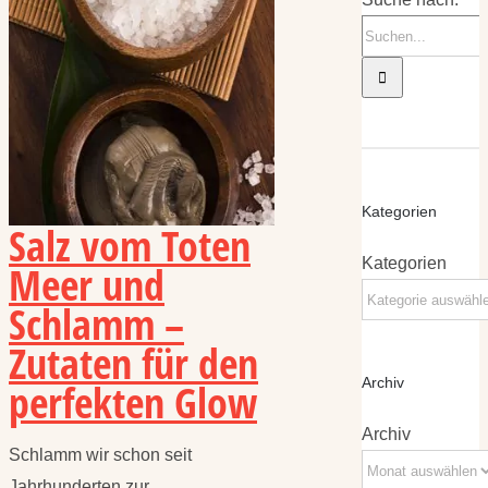
Kategorien
Salz vom Toten
Kategorien
Meer und
Schlamm –
Zutaten für den
perfekten Glow
Archiv
Archiv
Schlamm wir schon seit
Jahrhunderten zur