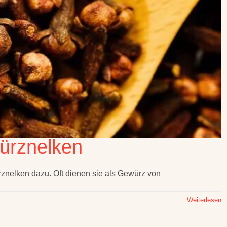
würznelken
rznelken dazu. Oft dienen sie als Gewürz von
Weiterlesen