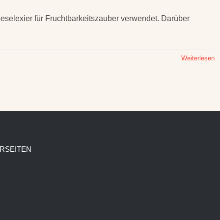
ebeselexier für Fruchtbarkeitszauber verwendet. Darüber
Weiterlesen
RSEITEN