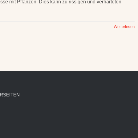
asse mit Pflanzen. Dies kann zu rissigen und verhärteten
Weiterlesen
RSEITEN